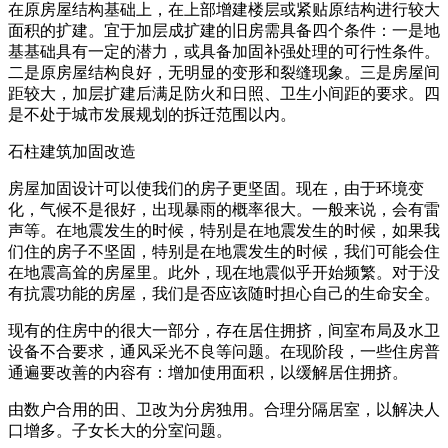
在原房屋结构基础上，在上部增建楼层或紧贴原结构进行较大
面积的扩建。宜于加层成扩建的旧房需具备四个条件：一是地
基基础具有一定的潜力，或具备加固补强处理的可行性条件。
二是原房屋结构良好，无明显的变形和裂缝现象。三是房屋间
距较大，加层扩建后满足防火和日照、卫生小间距的要求。四
是不处于城市发展规划的拆迁范围以内。
石柱建筑加固改造
房屋加固设计可以使我们的房子更坚固。现在，由于环境变
化，气候不是很好，出现暴雨的概率很大。一般来说，会有雷
声等。在地震发生的时候，特别是在地震发生的时候，如果我
们住的房子不坚固，特别是在地震发生的时候，我们可能会住
在地震高耸的房屋里。此外，现在地震似乎开始频繁。对于没
有抗震功能的房屋，我们是否应该随时担心自己的生命安全。
现有的住房中的很大一部分，存在居住拥挤，间室布局及水卫
设备不合要求，通风采光不良等问题。在现阶段，一些住房普
通遍要改善的内容有：增加使用面积，以缓解居住拥挤。
由数户合用的田、卫改为分房独用。合理分隔居室，以解决人
口增多。子女长大的分室问题。