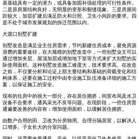
基基础具有一定的潜力，或具备加固补强处理的可行性条件。
二是原房屋结构良好，无明显的变形和裂缝现象。三是房屋间
距较大，加层扩建后满足防火和日照、卫生小间距的要求。四
是不处于城市发展规划的拆迁范围以内。
大渡口别墅扩建
别墅改造是满足业主住房需求，节约新建住房成本，避免房源
浪费的重要途径，在大规模的别墅改造中，一些别墅业主可以
通过增加夹层、屋顶加层或增加地下室等方式来扩大别墅的实
际使用面积。这种别墅改造施工难度大，技术要求高。在改造
之前，不仅要分析和论证上部主要结构和基础的荷载变化和结
构体系，还要在施工过程中由专业施工队伍准备详细的施工方
案，以保证施工的安全。
现有的住房中的很大一部分，存在居住拥挤，间室布局及水卫
设备不合要求，通风采光不良等问题。在现阶段，一些住房普
通遍要改善的内容有：增加使用面积，以缓解居住拥挤。
由数户合用的田、卫改为分房独用。合理分隔居室，以解决人
口增多。子女长大的分室问题。
同时，还需要改善通风、采光。以提高居住卫生条件等。大修