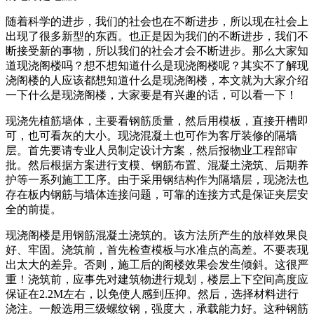
随着科学的进步，我们的社会也在不断进步，所以现在社会上
出现了很多新型的东西。也正是因为我们的不断进步，我们不
断接受新的事物，所以我们的社会才会不断进步。那么大家知
道现浇阁楼吗？想不想知道什么是现浇阁楼呢？其实不了解现
浇阁楼的人应该都想知道什么是现浇阁楼，本文就为大家介绍
一下什么是现浇阁楼，大家要是有兴趣的话，可以看一下！
现浇先植筋墙体，主要看钢筋质量，然后用模板，直接开槽即
可，也可看灰的大小。现浇混凝土也可作为客厅装修的隔墙
层。首先要请专业人员制定设计方案，然后报物业工程部审
批。然后根据方案进行支模、钢筋布置、混凝土浇筑、后期养
护等一系列施工工序。由于采用钢结构作为隔墙层，现浇法也
存在板内钢筋与墙体连接问题，可靠的连接方式是保证夹层安
全的前提。
现浇阁楼是用钢筋混凝土浇筑的。该方法所产生的放样效果良
好、牢固。浇筑前，首先检查模板与水准点的高差。不要表现
出太大的差异。否则，施工后的阁楼效果会发生倾斜。这很严
重！浇筑前，应事先对建筑物进行规划，楼层上下空间高度应
保证在2.2M左右，以免使人感到压抑。然后，选择材料进行
浇注。一般选用三级螺纹钢，强度大，承载能力好。这种钢筋