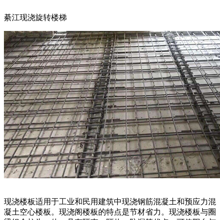
綦江现浇旋转楼梯
现浇楼板适用于工业和民用建筑中现浇钢筋混凝土和预应力混
凝土空心楼板。现浇阁楼板的特点是节材省力。现浇楼板与圈