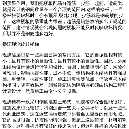
到预警作用。我们把楼板配筋分适筋、少筋、超筋。适筋类:
就是设计的钢筋数量在一个合理的范围内.这样的楼板，一旦
楼板快要破坏时，会有预示:裂缝出现。少筋就是钢筋放的少
了，这样楼板的承重能力很差；超筋是钢筋放的多出了规范的
范围，这种情况就会出现问题时楼板不能及时反映破坏情况.
所以并不是钢筋越多越好。
綦江现浇旋转楼梯
现浇隔层也是一些高层公寓的常用方法。它的自振性相对较
小，且具有较小的自振性，且具有较小的自振性。因此，必须
由结构设计师进行计算和设计。否则，质量控制不好，风险不
可预测，影响抗震性能，成本不低。钢结构和木结构具有强度
高、重量轻、抗震性能好、施工进度快等优点，但缺点与木结
构相同，隔声效果差，朗然建筑认为隔墙层必须由结构工程师
计算设计，然后施工由专业公司投保。
现浇楼梯一般采用钢筋混凝土形式，现浇楼梯综合性能很好，
抗震效果也比较好，特别适合一些大型公共场所，以及一些现
代商业建筑，这在这些高端建筑中起着至关重要的作用领域。
它的高度很强，抗震性能特别强，但施工速度较慢，材料消耗
较多，这种楼梯具有较好的传递功能，但这种楼梯的风格也比