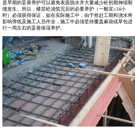
是早期的妥善养护可以避免表面脱水并大量减少砼初期伸缩裂
缝发生。所以，楼层砼浇筑完后的必要养护（一般宜≥24小
时）必须获得保证，如在实际施工中，由于抢赶工期和浇水将
影响弹线及施工人员作业，施工中必须坚持覆盖麻袋或草包进
行一周左右的妥善保湿养护。