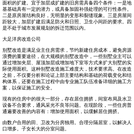
面积的扩建。宜于加层成扩建的旧房需具备四个条件：一是地
基基础具有一定的潜力，或具备加固补强处理的可行性条件。
二是原房屋结构良好，无明显的变形和裂缝现象。三是房屋间
距较大，加层扩建后满足防火和日照、卫生小间距的要求。四
是不处于城市发展规划的拆迁范围以内。
大足洋房改造公司
别墅改造是满足业主住房需求，节约新建住房成本，避免房源
浪费的重要途径，在大规模的别墅改造中，一些别墅业主可以
通过增加夹层、屋顶加层或增加地下室等方式来扩大别墅的实
际使用面积。这种别墅改造施工难度大，技术要求高。在改造
之前，不仅要分析和论证上部主要结构和基础的荷载变化和结
构体系，还要在施工过程中由专业施工队伍准备详细的施工方
案，以保证施工的安全。
现有的住房中的很大一部分，存在居住拥挤，间室布局及水卫
设备不合要求，通风采光不良等问题。在现阶段，一些住房普
通遍要改善的内容有：增加使用面积，以缓解居住拥挤。
由数户合用的田、卫改为分房独用。合理分隔居室，以解决人
口增多。子女长大的分室问题。