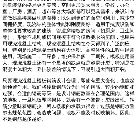
别墅装修的格局更具美感，空间更加宽大明亮。学校，办公
室，厂房，酒店，超市等各大场所都可以更具需求，来设计布
置做挑高楼层做现浇阁楼；以达到更好的而空间利用，减少空
间拥挤度。现浇结构整体性能和刚度良好，适用于抗震设防和
整体性要求较高的建筑。管道穿楼板的房间（如厨房、卫生间
等）、形状不规则或房间规模不符合模数要求的房间，也应采
用现浇混凝土结构。现浇混凝土结构在今天得到了广泛的应
用。特别是现浇混凝土结构在大体积、高整体性的工程中经常
使用。现场施工，工序多，维护保养多，工期长，模板使用量
大。现浇混凝土还有一个显著的缺点就是容易开裂，特别是在
混凝土体积大、养护较差的情况下，容易引起大面积开裂。
只要现浇混凝土楼板钢筋设计合理，即使有重大变化，也能起
到预警作用。我们将楼板钢筋分为适当的钢筋、较少的钢筋和
过强。合适的钢筋等级：是设计钢筋数量在合理范围内。这样
的地板，一旦地板即将损坏，就会有一个警告：裂缝出现。钢
筋少意味着钢筋少，所以楼板的承载力很差；过筋是钢筋放置
超出规范范围，会造成问题，地板不能及时反映损坏。因此，
不是钢筋越多越好。