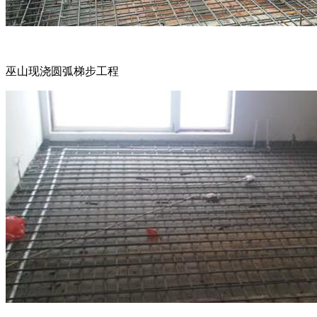
巫山现浇圆弧梯步工程