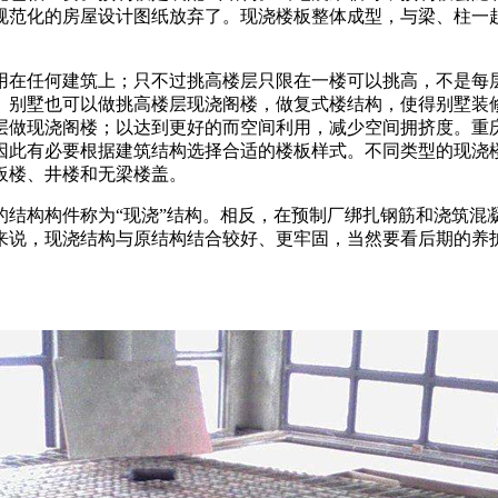
规范化的房屋设计图纸放弃了。现浇楼板整体成型，与梁、柱一
用在任何建筑上；只不过挑高楼层只限在一楼可以挑高，不是每
。别墅也可以做挑高楼层现浇阁楼，做复式楼结构，使得别墅装
层做现浇阁楼；以达到更好的而空间利用，减少空间拥挤度。重
因此有必要根据建筑结构选择合适的楼板样式。不同类型的现浇
板楼、井楼和无梁楼盖。
的结构构件称为“现浇”结构。相反，在预制厂绑扎钢筋和浇筑混
来说，现浇结构与原结构结合较好、更牢固，当然要看后期的养