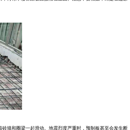
着砖墙和圈梁一起滑动。地震烈度严重时，预制板甚至会发生断