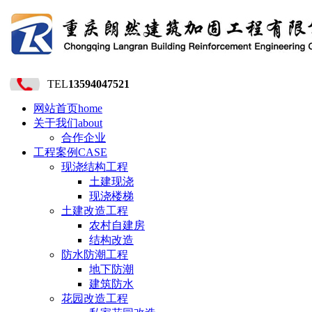
TEL
13594047521
网站首页
home
关于我们
about
合作企业
工程案例
CASE
现浇结构工程
土建现浇
现浇楼梯
土建改造工程
农村自建房
结构改造
防水防潮工程
地下防潮
建筑防水
花园改造工程