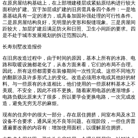
在原房屋结构基础上，在上部增建楼层或紧贴原结构进行较大
面积的扩建。宜于加层成扩建的旧房需具备四个条件：一是地
基基础具有一定的潜力，或具备加固补强处理的可行性条件。
二是原房屋结构良好，无明显的变形和裂缝现象。三是房屋间
距较大，加层扩建后满足防火和日照、卫生小间距的要求。四
是不处于城市发展规划的拆迁范围以内。
长寿别墅改造报价
在旧房改造过程中，由于时间的原因，基本上所有的水路、电
路和取暖设施都老化了，从各方面来看，它们的布局不合理。
因此，所有这些都需要在装修期间一次性完成。这些不同地方
的翻新涉及许多形式上的变化。改造必须用水电或其他好的材
料。与一些原有的水道相比，他们使用的一些原材料基本上不
美观、不安全，因此不得不更换。随着家用电器的逐渐增多，
电路负载比原来大了很多，所以要学会更换电路，一次完成改
造，避免无穷无尽的麻烦。
现有的住房中的很大一部分，存在居住拥挤，间室布局及水卫
设备不合要求，通风采光不良等问题。在现阶段，一些住房普
通遍要改善的内容有：增加使用面积，以缓解居住拥挤。