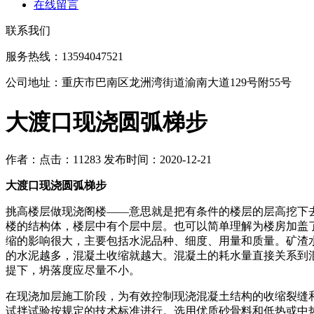
在线留言
联系我们
服务热线：13594047521
公司地址：重庆市巴南区龙洲湾街道渝南大道129号附55号
大渡口现浇圆弧梯步
作者：
点击：11283
发布时间：2020-12-21
大渡口现浇圆弧梯步
挑高楼层做现浇阁楼——意思就是把有条件的楼层的层高挖下去
楼的结构体，楼层中有个层中层。也可以简单理解为楼房加盖
缩的影响很大，主要包括水泥品种、细度、用量和质量。矿渣
的水泥越多，混凝土收缩就越大。混凝土的耗水量直接关系到
提下，坍落度应尽量不小。
在现浇加层施工阶段，为有效控制现浇混凝土结构的收缩裂缝
试拌试验按规定的技术标准进行。选用优质砂骨料和低热或中