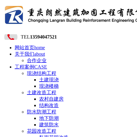
TEL
13594047521
网站首页
home
关于我们
about
合作企业
工程案例
CASE
现浇结构工程
土建现浇
现浇楼梯
土建改造工程
农村自建房
结构改造
防水防潮工程
地下防潮
建筑防水
花园改造工程