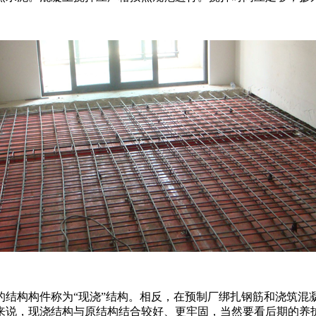
的结构构件称为“现浇”结构。相反，在预制厂绑扎钢筋和浇筑混
来说，现浇结构与原结构结合较好、更牢固，当然要看后期的养