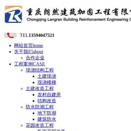
TEL
13594047521
网站首页
home
关于我们
about
合作企业
工程案例
CASE
现浇结构工程
土建现浇
现浇楼梯
土建改造工程
农村自建房
结构改造
防水防潮工程
地下防潮
建筑防水
花园改造工程