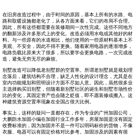
在旧房改造过程中，由于时间的原因，基本上所有的水路、电
路和取暖设施都老化了，从各方面来看，它们的布局不合理。
因此，所有这些都需要在装修期间一次性完成。这些不同地方
的翻新涉及许多形式上的变化。改造必须用水电或其他好的材
料。与一些原有的水道相比，他们使用的一些原材料基本上不
美观、不安全，因此不得不更换。随着家用电器的逐渐增多，
电路负载比原来大了很多，所以要学会更换电路，一次完成改
造，避免无穷无尽的麻烦。
别墅改造可以降低老别墅群的空置率。所谓老别墅就是规划理
念落后，建筑结构不合理，缺乏人性化的设计理念，尤其是在
室内功能规划和照明设计方面不尽如人意。因此，虽然很多业
主选择购买旧别墅，但随着新别墅社区的诞生和别墅市场性价
比的变化，其固定资产也会随之贬值，即不愿装修或搬入。这
种建筑资源空置率现象在全国占很大比例。
事实上，这样的疑问一直都存在，作为专业的广州加固公司，
大鹏防水加固小编在加固行业工作多年，房屋加固是没有固定
收费标准的，因为加固并不是一件可以明码标价的货物，不像
衣服、电器可以有固定价格对比参考。加固涉及的因素有很