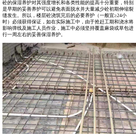
砼的保湿养护对其强度增长和各类性能的提高十分重要，特别
是早期的妥善养护可以避免表面脱水并大量减少砼初期伸缩裂
缝发生。所以，楼层砼浇筑完后的必要养护（一般宜≥24小
时）必须获得保证，如在实际施工中，由于抢赶工期和浇水将
影响弹线及施工人员作业，施工中必须坚持覆盖麻袋或草包进
行一周左右的妥善保湿养护。