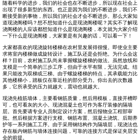
随着科学的进步，我们的社会也在不断进步，所以现在社会上
出现了很多新型的东西。也正是因为我们的不断进步，我们不
断接受新的事物，所以我们的社会才会不断进步。那么大家知
道现浇阁楼吗？想不想知道什么是现浇阁楼呢？其实不了解现
浇阁楼的人应该都想知道什么是现浇阁楼，本文就为大家介绍
一下什么是现浇阁楼，大家要是有兴趣的话，可以看一下！
大家都喜欢的现浇旋转楼梯在农村里发展得很慢。即使业主要
求将室内楼梯做成旋转设计，施工队还是会拒绝。为什么会这
样？目前，农村施工队尚未掌握螺旋楼梯的做法。虽然放线和
支模是一个简单的三步工序，但由于水平有限，无法完成。结
果只能改为双梯或三梯。由于螺旋楼梯的特点，其承载能力比
其他楼梯小，踏板仅在靠近柱的部分受力。你出去的次数越
多，它所承受的压力就越大，震动也就越大。
现浇先植筋墙体，主要看钢筋质量，然后用模板，直接开槽即
可，也可看灰的大小。现浇混凝土也可作为客厅装修的隔墙
层。首先要请专业人员制定设计方案，然后报物业工程部审
批。然后根据方案进行支模、钢筋布置、混凝土浇筑、后期养
护等一系列施工工序。由于采用钢结构作为隔墙层，现浇法也
存在板内钢筋与墙体连接问题，可靠的连接方式是保证夹层安
全的前提。