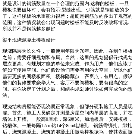
就是设计的钢筋数量在一个合理的范围内.这样的楼板，一旦
楼板快要破坏时，会有预示:裂缝出现。少筋就是钢筋放的少
了，这样楼板的承重能力很差；超筋是钢筋放的多出了规范的
范围，这种情况就会出现问题时楼板不能及时反映破坏情况.
所以并不是钢筋越多越好。
梁平现浇混凝土楼板设计
现浇隔层为长久性，一般使用年限为70年。因此，在制作楼板
之前，需要仔细规划和布局。当然，这里的规划提倡寻找规划
层次更高、有规划才能的单位来完成。作为用户，他们应该了
解如何使用空间。他们假设他们需要有用的大空间，所以他们
需要更多的阁楼板面积，楼梯隐藏点，吝啬点，有用点。假设
他们的装修要求豪华大气，客厅不要阁楼板，要有很高的空
间。在你决定了计划之后，和结构规划师讨论如何完成你的想
法。
现浇结构房屋能否现浇属正常现象，但部分硬装施工人员是现
浇。首先，施工人员确定并测量房屋空间内单层的高度，并在
墙体上开槽。一般高8厘米，深6厘米。加地板后，安装模板，
钻槽体。一般每隔12cm钻14个8cm电锤孔，钢筋需绑扎。绑扎
后，浇筑混凝土。浇筑的混凝土用振动棒板振捣，使其表面振