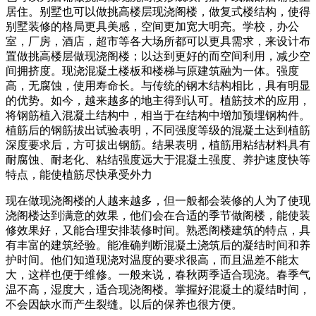
居住。别墅也可以做挑高楼层现浇阁楼，做复式楼结构，使得
别墅装修的格局更具美感，空间更加宽大明亮。学校，办公
室，厂房，酒店，超市等各大场所都可以更具需求，来设计布
置做挑高楼层做现浇阁楼；以达到更好的而空间利用，减少空
间拥挤度。现浇混凝土楼板和楼梯与原建筑融为一体。强度
高，无腐蚀，使用寿命长。与传统的钢木结构相比，具有明显
的优势。如今，越来越多的地主得到认可。植筋技术的应用，
将钢筋植入混凝土结构中，相当于在结构中增加预埋钢构件。
植筋后的钢筋拔出试验表明，不同强度等级的混凝土达到植筋
深度要求后，方可拔出钢筋。结果表明，植筋用粘结材料具有
耐腐蚀、耐老化、粘结强度远大于混凝土强度、养护速度快等
特点，能使植筋尽快承受外力
现在做现浇阁楼的人越来越多，但一般都会装修的人为了使现
浇阁楼达到满意的效果，他们会在合适的季节做阁楼，能使装
修效果好，又能合理安排装修时间。熟悉阁楼建筑的特点，具
有丰富的建筑经验。能准确判断混凝土浇筑后的凝结时间和养
护时间。他们知道现浇对温度的要求很高，而且温差不能太
大，这样也便于维修。一般来说，春秋两季适合现浇。春季气
温不高，湿度大，适合现浇阁楼。掌握好混凝土的凝结时间，
不会因缺水而产生裂缝。以后的保养也很方便。