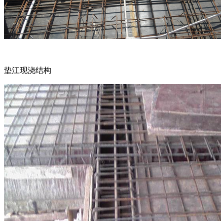
垫江现浇结构