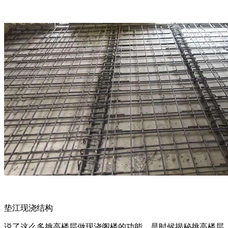
垫江现浇结构
说了这么多挑高楼层做现浇阁楼的功能，是时候揭秘挑高楼层