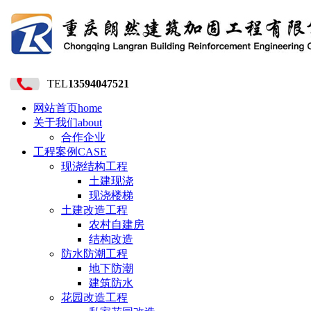
TEL
13594047521
网站首页
home
关于我们
about
合作企业
工程案例
CASE
现浇结构工程
土建现浇
现浇楼梯
土建改造工程
农村自建房
结构改造
防水防潮工程
地下防潮
建筑防水
花园改造工程