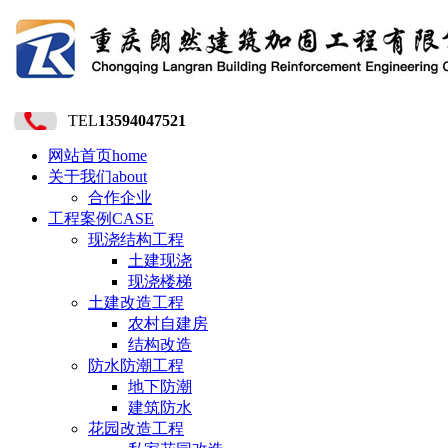
TEL
13594047521
网站首页
home
关于我们
about
合作企业
工程案例
CASE
现浇结构工程
土建现浇
现浇楼梯
土建改造工程
农村自建房
结构改造
防水防潮工程
地下防潮
建筑防水
花园改造工程